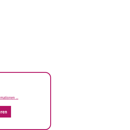
mationen ...
eren