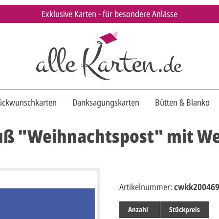
Exklusive Karten - für besondere Anlässe
ückwunschkarten
Danksagungskarten
Bütten & Blanko
ruß "Weihnachtspost" mit W
Artikelnummer:
cwkk200469
Anzahl
Stückpreis