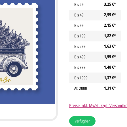
3,25 €*
Bis
29
2,55 €*
Bis
49
2,15 €*
Bis
99
1,82 €*
Bis
199
1,63 €*
Bis
299
1,55 €*
Bis
499
1,48 €*
Bis
999
1,37 €*
Bis
1999
1,31 €*
Ab
2000
Preise inkl. MwSt. zzgl. Versandk
verfügbar