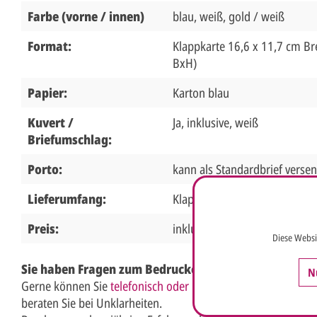
Farbe (vorne / innen)
blau, weiß, gold / weiß
Format:
Klappkarte 16,6 x 11,7 cm Bre
BxH)
Papier:
Karton blau
Kuvert /
Ja, inklusive, weiß
Briefumschlag:
Porto:
kann als Standardbrief verse
Lieferumfang:
Klappkarte, Briefumschlag
Preis:
inklusive MwSt.
Diese Websi
Sie haben Fragen zum Bedrucken der Karte?
N
Gerne können Sie
telefonisch oder per e-Mail Kontakt
zu uns
beraten Sie bei Unklarheiten.