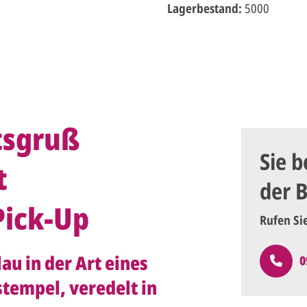
Lagerbestand:
5000
tsgruß
Sie b
t
der 
ick-Up
Rufen Si
au in der Art eines
0
tempel, veredelt in